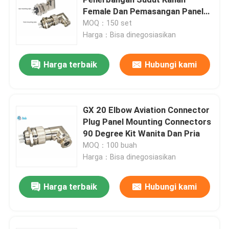
Female Dan Pemasangan Panel
Male 6~10 Pin
MOQ：150 set
Konektor D Sub
Harga：Bisa dinegosiasikan
Konektor MIL-Spec
Harga terbaik
Hubungi kami
Konektor Melingkar
GX 20 Elbow Aviation Connector
Plug Panel Mounting Connectors
Kabel AISG RET
90 Degree Kit Wanita Dan Pria
MOQ：100 buah
Soket Steker Industri
Harga：Bisa dinegosiasikan
Harga terbaik
Hubungi kami
Konektor kabel tahan air
Kotak Persimpangan Tahan Air