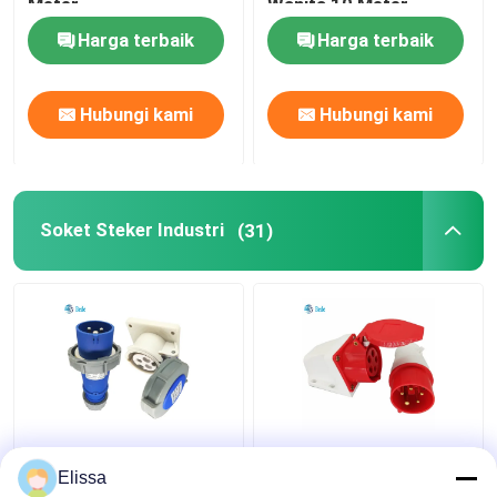
Meter
Wanita 10 Meter
Harga terbaik
Harga terbaik
Hubungi kami
Hubungi kami
Soket Steker Industri
(31)
Soket Steker Industri
Commando Connector
Tegangan 3 Pin 220V-
Plug And Socket IEC
Elissa