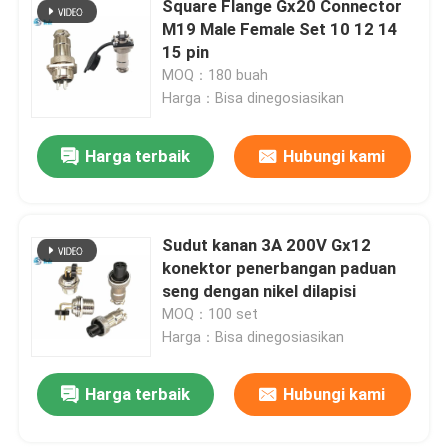
Square Flange Gx20 Connector
M19 Male Female Set 10 12 14
blok terminal cepat
15 pin
MOQ：180 buah
Harga：Bisa dinegosiasikan
Penyambung HDMI
Harga terbaik
Hubungi kami
Konektor otomotif
Sudut kanan 3A 200V Gx12
konektor penerbangan paduan
seng dengan nikel dilapisi
MOQ：100 set
Harga：Bisa dinegosiasikan
Harga terbaik
Hubungi kami