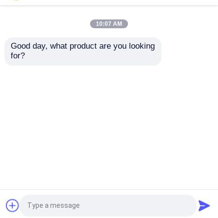
250V dengan Peringkat
60309 380-415V
IP67 - 16 Ampere
16Amp Jenis
pemasangan dinding
10:07 AM
Harga terbaik
Harga terbaik
Good day, what product are you looking 
for?
Hubungi kami
Hubungi kami
Lihat Lebih
Rumah
Tentang kita
Hubungi kami
Desktop Site
Sitemap
Kebijakan Privasi
Kualitas
Konektor Penerbangan GX
Pabrik
cina.Copyright © 2026 DONGGUAN BEDE MOLD
AND PLASTIC FRODUCTS CO., LID. All Rights
Reserved.