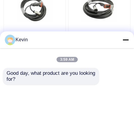
Kabel AISG HUAWEI
Kabel AISG Kabel
Tahan Air DB9 ke M16
Kontrol RET D-Sub 9
Kevin
8 Pin Female Panjang 5
Pin Pria Ke AISG 8 Pin
Meter
Wanita 10 Meter
3:59 AM
Harga terbaik
Harga terbaik
Good day, what product are you looking 
for?
Hubungi kami
Hubungi kami
Lihat Lebih
Rumah
Tentang kita
Hubungi kami
Desktop Site
Sitemap
Kebijakan Privasi