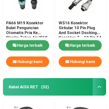
PA66 M19 Konektor
WS16 Konektor
Bulat Penguncian
Sirkular 10 Pin Plug
Otomatis Pria Ke
And Socket Docking
Wanita Tahan Air IP68
Konektor 7 ~ 10 Pin 5A
400V
Harga terbaik
Harga terbaik
Hubungi kami
Hubungi kami
Kabel AISG RET
(32)