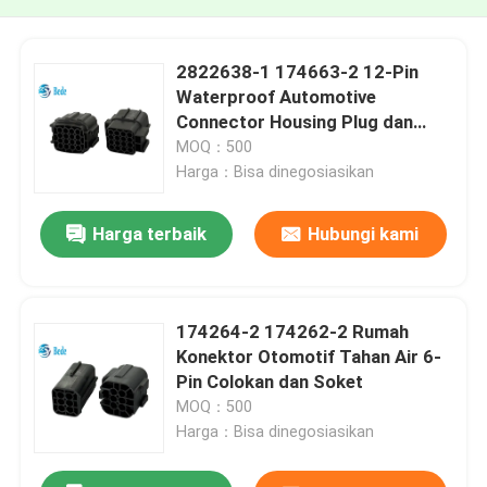
2822638-1 174663-2 12-Pin
Waterproof Automotive
Connector Housing Plug dan
Socket
MOQ：500
Harga：Bisa dinegosiasikan
Harga terbaik
Hubungi kami
174264-2 174262-2 Rumah
Konektor Otomotif Tahan Air 6-
Pin Colokan dan Soket
MOQ：500
Harga：Bisa dinegosiasikan