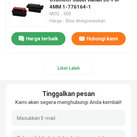
4MM 1-776164-1
MOQ：500
Konektor D Sub
Harga：Bisa dinegosiasikan
Konektor MIL-Spec
Harga terbaik
Hubungi kami
Konektor Melingkar
Lihat Lebih
Kabel AISG RET
Tinggalkan pesan
Soket Steker Industri
Kami akan segera menghubungi Anda kembali!
Konektor kabel tahan air
Kotak Persimpangan Tahan Air