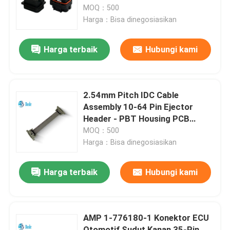
MOQ：500
Harga：Bisa dinegosiasikan
Wisata pabrik
Harga terbaik
Hubungi kami
Kontrol kualitas
Hubungi kami
2.54mm Pitch IDC Cable
Assembly 10-64 Pin Ejector
Header - PBT Housing PCB
Berita
Connector
MOQ：500
Harga：Bisa dinegosiasikan
Blog
Harga terbaik
Hubungi kami
Quote request suatu
AMP 1-776180-1 Konektor ECU
Konektor Penerbangan GX
Otomotif Sudut Kanan 35-Pin