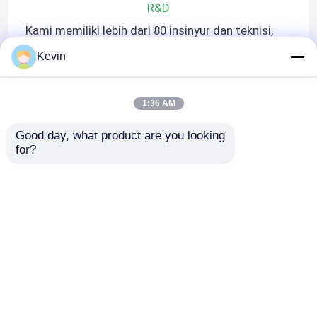
R&D
Kami memiliki lebih dari 80 insinyur dan teknisi,
beberapa di antaranya memiliki pengalaman lebih
Kevin
dari 20 tahun, dan beberapa baru lulus.dan sisanya
memiliki gelar sarjana.
1:36 AM
Good day, what product are you looking 
for?
Rumah
Tentang kita
Hubungi kami
Desktop Site
Sitemap
Kebijakan Privasi