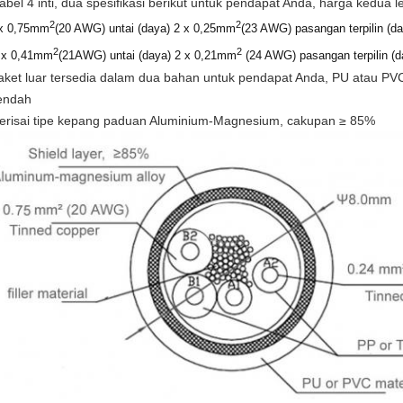
abel 4 inti, dua spesifikasi berikut untuk pendapat Anda, harga kedua 
2
2
x 0,75mm
(20 AWG) untai (daya) 2 x 0,25mm
(23 AWG) pasangan terpilin (da
2
2
 x 0,41mm
(21AWG) untai (daya) 2 x 0,21mm
(24 AWG) pasangan terpilin (da
aket luar tersedia dalam dua bahan untuk pendapat Anda, PU atau PVC,
endah
erisai tipe kepang paduan Aluminium-Magnesium, cakupan ≥ 85%