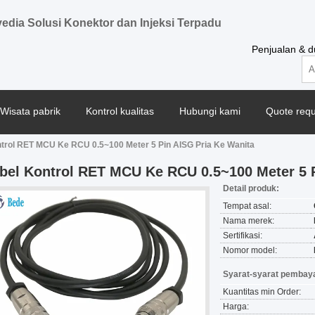
edia Solusi Konektor dan Injeksi Terpadu
Penjualan & 
Wisata pabrik
Kontrol kualitas
Hubungi kami
Quote requ
trol RET MCU Ke RCU 0.5~100 Meter 5 Pin AISG Pria Ke Wanita
bel Kontrol RET MCU Ke RCU 0.5~100 Meter 5 P
Detail produk:
Tempat asal:
Nama merek:
Sertifikasi:
Nomor model:
Syarat-syarat pembaya
Kuantitas min Order:
Harga: