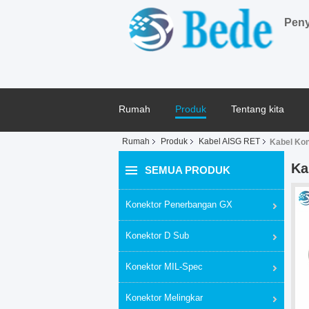
Peny
Rumah
Produk
Tentang kita
Rumah
Produk
Kabel AISG RET
Kabel Kon
Ka
SEMUA PRODUK
Konektor Penerbangan GX
Konektor D Sub
Konektor MIL-Spec
Konektor Melingkar