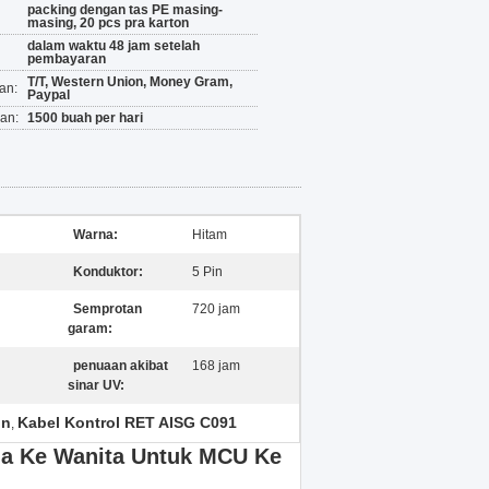
packing dengan tas PE masing-
masing, 20 pcs pra karton
dalam waktu 48 jam setelah
pembayaran
T/T, Western Union, Money Gram,
an:
Paypal
an:
1500 buah per hari
Warna:
Hitam
Konduktor:
5 Pin
Semprotan
720 jam
garam:
penuaan akibat
168 jam
sinar UV:
in
Kabel Kontrol RET AISG C091
,
ria Ke Wanita Untuk MCU Ke