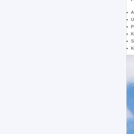
A
U
P
K
S
K