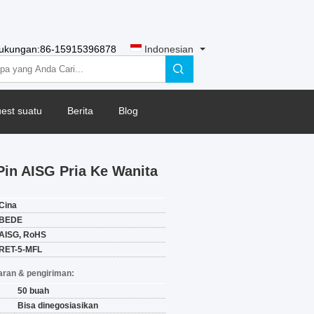
dukungan:
86-15915396878
Indonesian
est suatu
Berita
Blog
in AISG Pria Ke Wanita
Cina
BEDE
AISG, RoHS
RET-5-MFL
ran & pengiriman:
50 buah
Bisa dinegosiasikan