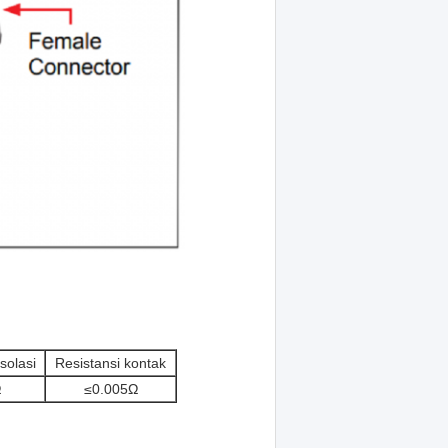
solasi
Resistansi kontak
Ω
≤0.005Ω