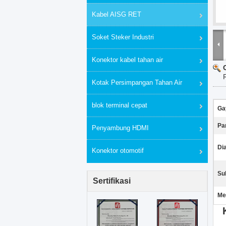
Kabel AISG RET
Soket Steker Industri
Konektor kabel tahan air
Kotak Persimpangan Tahan Air
blok terminal cepat
Ga
Pa
Penyambung HDMI
Di
Konektor otomotif
Su
Sertifikasi
Me