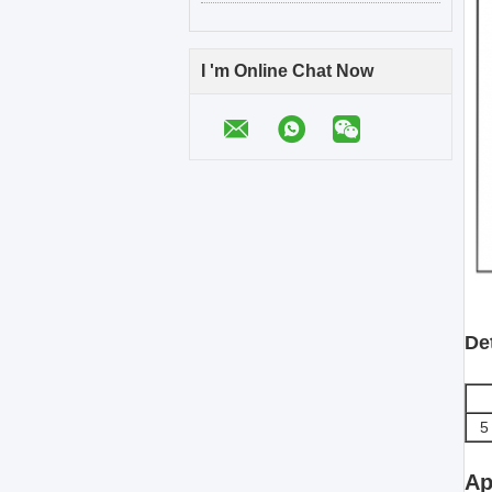
I 'm Online Chat Now
Det
5
Ap