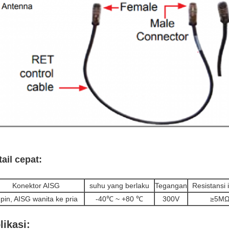
ail cepat:
Konektor AISG
suhu yang berlaku
Tegangan
Resistansi i
 pin, AISG wanita ke pria
-40℃ ~ +80 ℃
300V
≥5M
likasi: