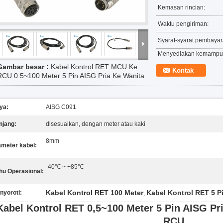
Kemasan rincian:
Waktu pengiriman:
Syarat-syarat pembayar
Menyediakan kemampu
Gambar besar :
Kabel Kontrol RET MCU Ke
Kontak
RCU 0.5~100 Meter 5 Pin AISG Pria Ke Wanita
ya:
AISG C091
njang:
disesuaikan, dengan meter atau kaki
8mm
ameter kabel:
-40℃ ~ +85℃
hu Operasional:
Kabel Kontrol RET 100 Meter
Kabel Kontrol RET 5 P
nyoroti:
,
Kabel Kontrol RET 0,5~100 Meter 5 Pin AISG P
RCU