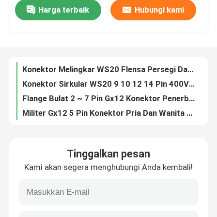
Harga terbaik
Hubungi kami
Pria dan Wanita Docking Konektor Sirkular 2 3 Pin 10A 500V
Chrome Plated Zinc Alloy Circular Connector 2 3 4 Pin 10A 500V Dengan Tutup debu
Wisata pabrik
BED Dust Cover 5 6 7 Pin Konektor Sirkular 5A 500V WS16
WS16 Panel Mounting 8 9 10 Pin Circular Connector PVC Plastik Lembut Dengan Tutup debu
Kontrol kualitas
Konektor Melingkar WS20 Flensa Persegi Dan Penutup Debu Dengan 2 3 4 Pin 500V 25A
Konektor Sirkular WS20 9 10 12 14 Pin 400V 5A Dengan Flange Persegi Dan Penutup Debu
Hubungi kami
Flange Bulat 2 ~ 7 Pin Gx12 Konektor Penerbangan 3A 200V Untuk Pemasangan Panel
Militer Gx12 5 Pin Konektor Pria Dan Wanita Docking 2 3 4 5 6 7 Pin 3A 200V
Berita
Konektor Penerbangan Gaya Docking Gx12 IP67 Tahan Air 2~7 Pin 3A 200V
Konektor Pemasangan Panel GX12 Tahan Air IP67 Set Steker Betina dan Jantan 2~7pin 3A 200V
Blog
Tinggalkan pesan
Pengelasan PCB Model Gx12 Konektor Penerbangan 2 ~ 7 Pin Panel Mount Konektor 3A 200V
Kami akan segera menghubungi Anda kembali!
Konektor Kabel Kontrol RET Pemasangan Flensa 8 Pin Wanita AISG C485 Gaya A4
Quote request suatu
Konektor Kabel Kontrol AISG RET Disesuaikan Kabel Dalam AISG Waterproof IP68
Kontak Betina ke Terminal Crimp 5 Pin Kabel AISG RET AISG IP67 Pemasangan Panel Belakang
Konektor Penerbangan GX
Kabel Kontrol Dalam AISG 22AWG Pria Ke Wanita Dengan Terminal Kustom