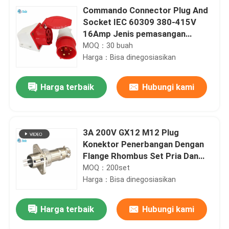
Commando Connector Plug And
Socket IEC 60309 380-415V
16Amp Jenis pemasangan
dinding
MOQ：30 buah
Harga：Bisa dinegosiasikan
Harga terbaik
Hubungi kami
3A 200V GX12 M12 Plug
Konektor Penerbangan Dengan
Flange Rhombus Set Pria Dan
Wanita
MOQ：200set
Harga：Bisa dinegosiasikan
Harga terbaik
Hubungi kami