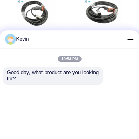
Kabel AISG HUAWEI
Kabel AISG Kabel
Kevin
Tahan Air DB9 ke M16
Kontrol RET D-Sub 9
8 Pin Female Panjang 5
Pin Pria Ke AISG 8 Pin
Meter
Wanita 10 Meter
10:54 PM
Harga terbaik
Harga terbaik
Good day, what product are you looking 
for?
Hubungi kami
Hubungi kami
Lihat Lebih
Rumah
Tentang kita
Hubungi kami
Desktop Site