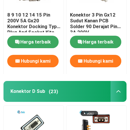
blok terminal cepat
8 9 10 12 14 15 Pin
Konektor 3 Pin Gx12
200V 5A Gx20
Sudut Kanan PCB
Konektor Docking Type
Solder 90 Derajat Pin
Penyambung HDMI
Plug And Socket Kits
3A 200V
Harga terbaik
Harga terbaik
Konektor otomotif
Hubungi kami
Hubungi kami
Konektor D Sub
(23)