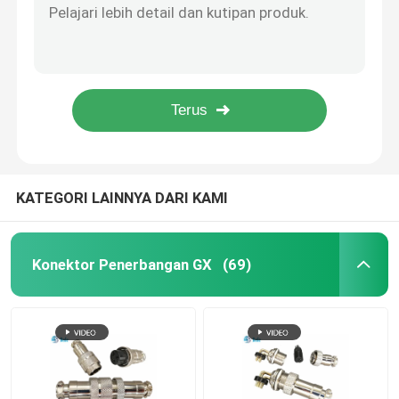
Kabel AISG RET Pemasangan Panel Belakang AISG Kontak Pria Ke Terminal Crimp 5 Pin
Konektor D Sub
8 Pin Wanita Kontak AISG RET Kabel Untuk 6 Pin Crimp Terminal
Konektor D Sub BEDE 15 Pin D Sub DB 15 Konektor Pria Tipe Las 5A
Kabel RET Pengukur Kawat 22AWG Pria Ke Wanita AC 500V Dengan Steker SCN2.54-6P
Konektor MIL-Spec
AISG Inner RET Control Cables Pria ke Wanita Dan SCN2.54-6P Plug IP67
Konektor Melingkar
KATEGORI LAINNYA DARI KAMI
Kabel AISG RET
Konektor Penerbangan GX
(69)
Soket Steker Industri
Konektor kabel tahan air
Kotak Persimpangan Tahan Air