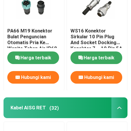
PA66 M19 Konektor
WS16 Konektor
Bulat Penguncian
Sirkular 10 Pin Plug
Otomatis Pria Ke
And Socket Docking
Wanita Tahan Air IP68
Konektor 7 ~ 10 Pin 5A
400V
Harga terbaik
Harga terbaik
Hubungi kami
Hubungi kami
Kabel AISG RET
(32)