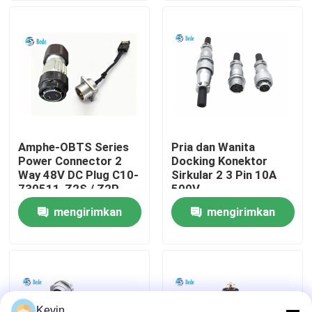
Wisata pabrik
Kontrol kualitas
Hubungi kami
Amphe-OBTS Series
Pria dan Wanita
Power Connector 2
Docking Konektor
Berita
Way 48V DC Plug C10-
Sirkular 2 3 Pin 10A
730511-Z2S / Z2P
500V
Untuk Cell Tower
mengirimkan
mengirimkan
blog
permintaan
permintaan
Quote request suatu
Konektor Penerbangan GX
Kevin