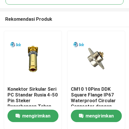
Rekomendasi Produk
Konektor Sirkular Seri
CM10 10Pins DDK
Rumah
PC Standar Rusia 4-50
Square Flange IP67
Pin Steker
Waterproof Circular
Penerbangan Tahan
Connector dengan
Produk
Air IP68
Solder Termination
mengirimkan
mengirimkan
Tentang kita
permintaan
permintaan