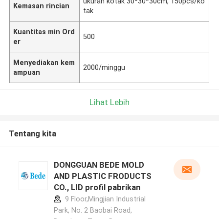
ukuran kotak 30*30*30cm, 150pcs/ko
Kemasan rincian
tak
Kuantitas min Ord
500
er
Menyediakan kem
2000/minggu
ampuan
Lihat Lebih
Tentang kita
DONGGUAN BEDE MOLD
AND PLASTIC FRODUCTS
CO., LID profil pabrikan
9 Floor,Mingjian Industrial
Park, No. 2 Baobai Road,