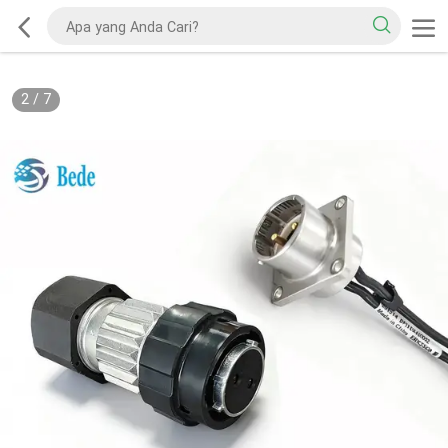
2
/
7