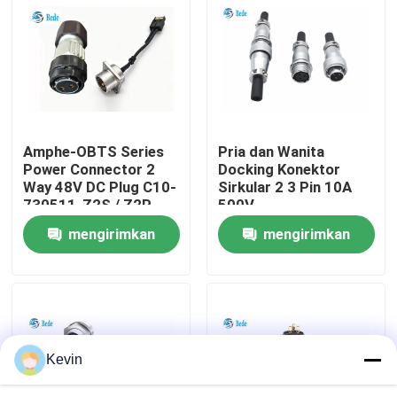
Wisata pabrik
Kontrol kualitas
Amphe-OBTS Series
Pria dan Wanita
Hubungi kami
Power Connector 2
Docking Konektor
Way 48V DC Plug C10-
Sirkular 2 3 Pin 10A
730511-Z2S / Z2P
500V
Berita
Untuk Cell Tower
mengirimkan
mengirimkan
permintaan
permintaan
blog
Quote request suatu
Kevin
Konektor Penerbangan GX