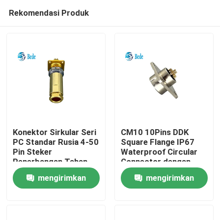
Rekomendasi Produk
Konektor Sirkular Seri
CM10 10Pins DDK
PC Standar Rusia 4-50
Square Flange IP67
Pin Steker
Waterproof Circular
Rumah
Penerbangan Tahan
Connector dengan
Air IP68
Solder Termination
mengirimkan
mengirimkan
Produk
permintaan
permintaan
Tentang kita