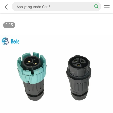
2
/
5