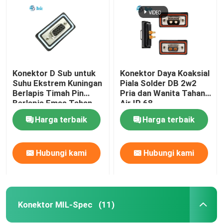
Konektor D Sub untuk
Konektor Daya Koaksial
Suhu Ekstrem Kuningan
Piala Solder DB 2w2
Berlapis Timah Pin
Pria dan Wanita Tahan
Berlapis Emas Tahan
Air IP 68
Air IP68 -55°C Hingga
Harga terbaik
Harga terbaik
125°C
Hubungi kami
Hubungi kami
Rumah
Produk
Konektor MIL-Spec
(11)
Tentang kita