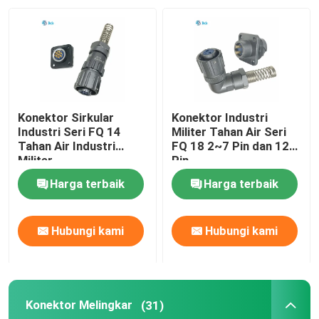
Wisata pabrik
Kontrol kualitas
Konektor Sirkular
Konektor Industri
Hubungi kami
Industri Seri FQ 14
Militer Tahan Air Seri
Tahan Air Industri
FQ 18 2~7 Pin dan 12
Militer
Pin
Berita
Harga terbaik
Harga terbaik
Blog
Hubungi kami
Hubungi kami
Quote request suatu
Konektor Melingkar
(31)
Konektor Penerbangan GX