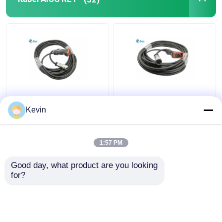
blok terminal cepat
Penyambung HDMI
Konektor otomotif
Kabel AISG HUAWEI
Kabel AISG Kabel
Tahan Air DB9 ke M16
Kontrol RET D-Sub 9
Kevin
8 Pin Female Panjang 5
Pin Pria Ke AISG 8 Pin
Meter
Wanita 10 Meter
1:57 PM
Harga terbaik
Harga terbaik
Good day, what product are you looking 
for?
Hubungi kami
Hubungi kami
Lihat Lebih