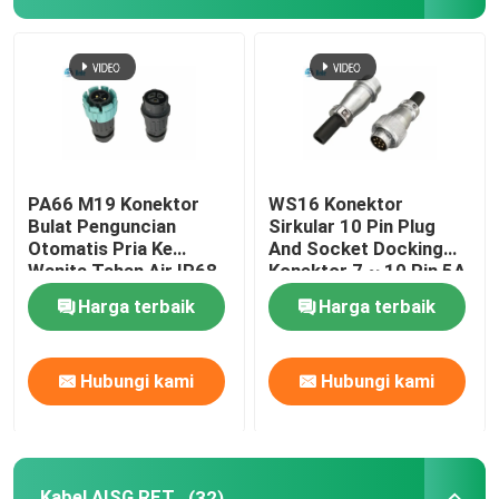
Konektor D Sub
Konektor MIL-Spec
Konektor Melingkar
PA66 M19 Konektor
WS16 Konektor
Bulat Penguncian
Sirkular 10 Pin Plug
Otomatis Pria Ke
And Socket Docking
Kabel AISG RET
Wanita Tahan Air IP68
Konektor 7 ~ 10 Pin 5A
400V
Harga terbaik
Harga terbaik
Soket Steker Industri
Hubungi kami
Hubungi kami
Konektor kabel tahan air
Kotak Persimpangan Tahan Air
Kabel AISG RET
(32)