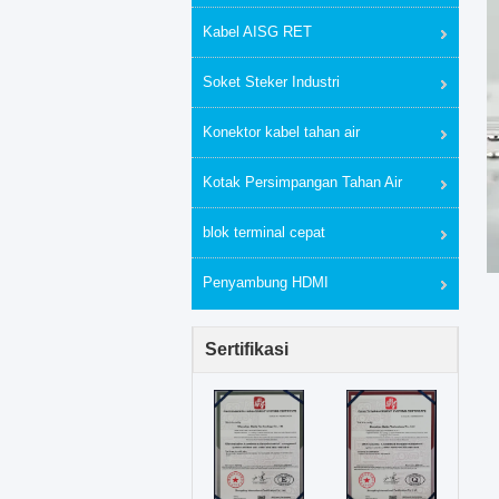
Kabel AISG RET
Soket Steker Industri
Konektor kabel tahan air
Kotak Persimpangan Tahan Air
blok terminal cepat
Penyambung HDMI
Sertifikasi