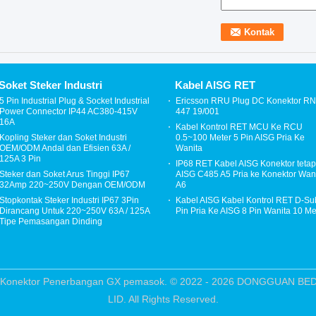
Soket Steker Industri
Kabel AISG RET
5 Pin Industrial Plug & Socket Industrial
Ericsson RRU Plug DC Konektor R
Power Connector IP44 AC380-415V
447 19/001
16A
Kabel Kontrol RET MCU Ke RCU
Kopling Steker dan Soket Industri
0.5~100 Meter 5 Pin AISG Pria Ke
OEM/ODM Andal dan Efisien 63A /
Wanita
125A 3 Pin
IP68 RET Kabel AISG Konektor tetap
Steker dan Soket Arus Tinggi IP67
AISG C485 A5 Pria ke Konektor Wan
32Amp 220~250V Dengan OEM/ODM
A6
Stopkontak Steker Industri IP67 3Pin
Kabel AISG Kabel Kontrol RET D-Su
Dirancang Untuk 220~250V 63A / 125A
Pin Pria Ke AISG 8 Pin Wanita 10 Me
Tipe Pemasangan Dinding
tas Konektor Penerbangan GX pemasok. © 2022 - 2026 DONGGUAN
LID. All Rights Reserved.