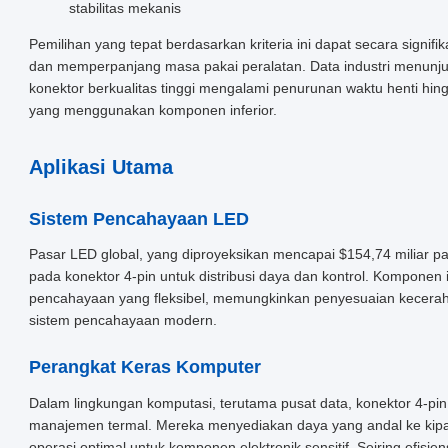
stabilitas mekanis
Pemilihan yang tepat berdasarkan kriteria ini dapat secara signif
dan memperpanjang masa pakai peralatan. Data industri menun
konektor berkualitas tinggi mengalami penurunan waktu henti h
yang menggunakan komponen inferior.
Aplikasi Utama
Sistem Pencahayaan LED
Pasar LED global, yang diproyeksikan mencapai $154,74 miliar p
pada konektor 4-pin untuk distribusi daya dan kontrol. Komponen
pencahayaan yang fleksibel, memungkinkan penyesuaian kecera
sistem pencahayaan modern.
Perangkat Keras Komputer
Dalam lingkungan komputasi, terutama pusat data, konektor 4-p
manajemen termal. Mereka menyediakan daya yang andal ke kipa
operasi optimal untuk komponen elektronik sensitif. Seiring efisie