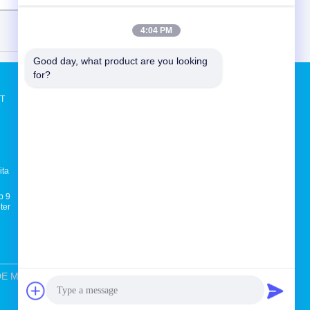
(
0
/ 3000)
4:04 PM
Good day, what product are you looking 
for?
Quote request suatu
NT
Mengirim
ita
E-Mail
Sitemap
|
b 9
Situs Seluler
ter
 BEDE MOLD AND PLASTIC FRODUCTS CO.,