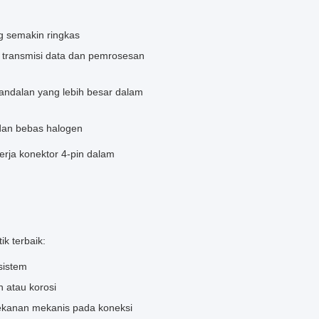
ng semakin ringkas
 transmisi data dan pemrosesan
eandalan yang lebih besar dalam
 dan bebas halogen
erja konektor 4-pin dalam
k terbaik:
sistem
 atau korosi
ekanan mekanis pada koneksi