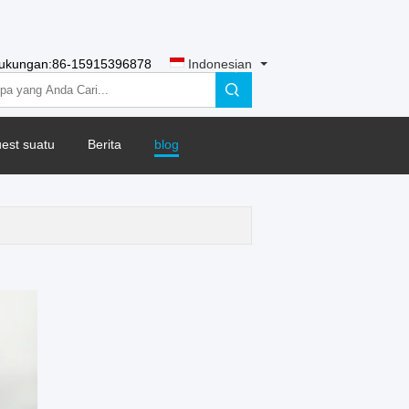
dukungan:
86-15915396878
Indonesian
est suatu
Berita
blog