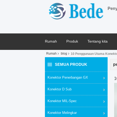
Peny
Rumah
Produk
Tentang kita
Rumah
blog
10 Penggunaan Utama Konektor
SEMUA PRODUK
p
Konektor Penerbangan GX
1
Konektor D Sub
Konektor MIL-Spec
Konektor Melingkar